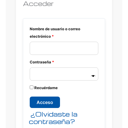
Acceder
Nombre de usuario o correo
electrónico
*
Contraseña
*
A
Recuérdame
l
t
Acceso
e
¿Olvidaste la
r
n
contraseña?
a