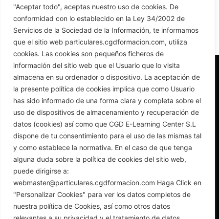
"Aceptar todo", aceptas nuestro uso de cookies. De
r
conformidad con lo establecido en la Ley 34/2002 de
n
Servicios de la Sociedad de la Información, te informamos
a
que el sitio web particulares.cgdformacion.com, utiliza
t
cookies. Las cookies son pequeños ficheros de
i
información del sitio web que el Usuario que lo visita
v
almacena en su ordenador o dispositivo. La aceptación de
e
la presente política de cookies implica que como Usuario
:
has sido informado de una forma clara y completa sobre el
uso de dispositivos de almacenamiento y recuperación de
plataformas@cgdformacion.com
datos (cookies) así como que CGD E-Learning Center S.L
dispone de tu consentimiento para el uso de las mismas tal
+34 954 66 40 58
+34 954 66 40 58
y como establece la normativa. En el caso de que tenga
LinkedIn
alguna duda sobre la política de cookies del sitio web,
puede dirigirse a:
webmaster@particulares.cgdformacion.com Haga Click en
Política de Seguridad
Política de Privacidad
Acceso al Aula Demo
"Personalizar Cookies" para ver los datos completos de
nuestra política de Cookies, así como otros datos
relevantes a su privacidad y el tratamiento de datos.