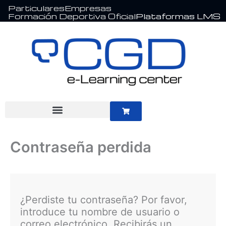
Ir
Particulares
Empresas
Formación Deportiva Oficial
Plataformas LMS
al
contenido
Contraseña perdida
Obligatorio
¿Perdiste tu contraseña? Por favor,
introduce tu nombre de usuario o
correo electrónico. Recibirás un