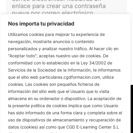
enlace para crear una contraseña
nueva por correo electrónico.
Nos importa tu privacidad
Nombre de usuario o correo electrónico
*
Utilizamos cookies para mejorar tu experiencia de
navegación, mostrarte anuncios o contenido
personalizados y analizar nuestro tráfico. Al hacer clic en
"Aceptar todo", aceptas nuestro uso de cookies. De
conformidad con lo establecido en la Ley 34/2002 de
Restablecer contraseña
Servicios de la Sociedad de la Información, te informamos
A
que el sitio web particulares.cgdformacion.com, utiliza
l
cookies. Las cookies son pequeños ficheros de
t
información del sitio web que el Usuario que lo visita
e
almacena en su ordenador o dispositivo. La aceptación de
r
la presente política de cookies implica que como Usuario
n
has sido informado de una forma clara y completa sobre el
a
uso de dispositivos de almacenamiento y recuperación de
t
plataformas@cgdformacion.com
datos (cookies) así como que CGD E-Learning Center S.L
i