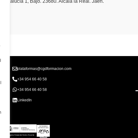
Andalucía 1, Bajo. 23680. Alcalá la Real. Jaén.
e
l
plataformas@cgdformacion.com
+34 954 66 40 58
l
+34 954 66 40 58
LinkedIn
n