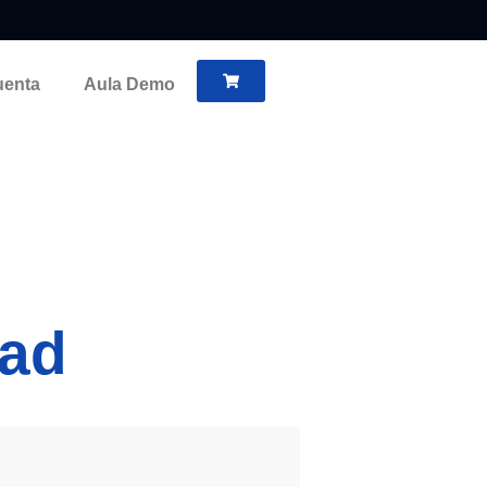
uenta
Aula Demo
dad