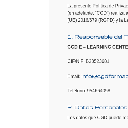
La presente Política de Priv
(en adelante, “CGD”) realiza a
(UE) 2016/679 (RGPD) y la 
1. Responsable del 
CGD E – LEARNING CENTER
CIF/NIF: B23523681
info@cgdforma
Email:
Teléfono: 954664058
2. Datos Personale
Los datos que CGD puede recop