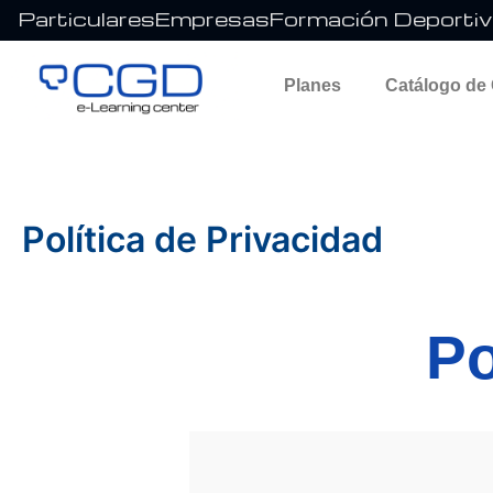
Ir
Particulares
Empresas
Formación Deportiva
al
contenido
Planes
Catálogo de
Política de Privacidad
Po