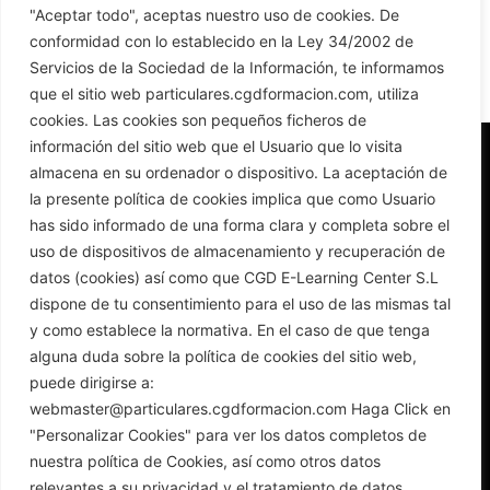
"Aceptar todo", aceptas nuestro uso de cookies. De
r
conformidad con lo establecido en la Ley 34/2002 de
n
Servicios de la Sociedad de la Información, te informamos
a
que el sitio web particulares.cgdformacion.com, utiliza
t
cookies. Las cookies son pequeños ficheros de
i
información del sitio web que el Usuario que lo visita
v
almacena en su ordenador o dispositivo. La aceptación de
e
la presente política de cookies implica que como Usuario
:
has sido informado de una forma clara y completa sobre el
uso de dispositivos de almacenamiento y recuperación de
plataformas@cgdformacion.com
datos (cookies) así como que CGD E-Learning Center S.L
dispone de tu consentimiento para el uso de las mismas tal
+34 954 66 40 58
+34 954 66 40 58
y como establece la normativa. En el caso de que tenga
LinkedIn
alguna duda sobre la política de cookies del sitio web,
puede dirigirse a:
webmaster@particulares.cgdformacion.com Haga Click en
Política de Seguridad
Política de Privacidad
Acceso al Aula Demo
"Personalizar Cookies" para ver los datos completos de
nuestra política de Cookies, así como otros datos
relevantes a su privacidad y el tratamiento de datos.