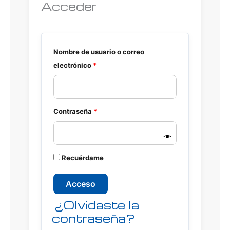
Acceder
Nombre de usuario o correo
electrónico
*
Contraseña
*
A
Recuérdame
l
t
Acceso
e
¿Olvidaste la
r
n
contraseña?
a