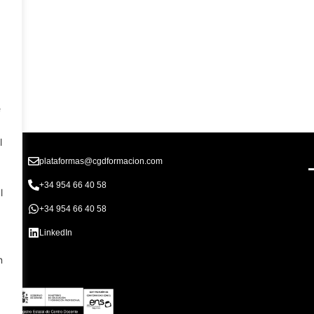
e
l
plataformas@cgdformacion.com
+34 954 66 40 58
l
+34 954 66 40 58
LinkedIn
n