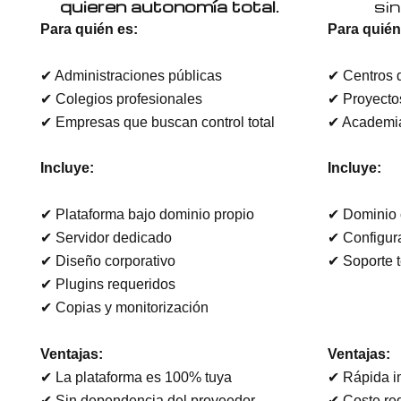
quieren autonomía total.
sin
Para quién es:
Para quién
✔ Administraciones públicas
✔ Centros 
✔ Colegios profesionales
✔ Proyecto
✔ Empresas que buscan control total
✔ Academia
Incluye:
Incluye:
✔ Plataforma bajo dominio propio
✔ Dominio 
✔ Servidor dedicado
✔ Configura
✔ Diseño corporativo
✔ Soporte 
✔ Plugins requeridos
✔ Copias y monitorización
Ventajas:
Ventajas:
✔ La plataforma es 100% tuya
✔ Rápida i
✔ Sin dependencia del proveedor
✔ Coste re