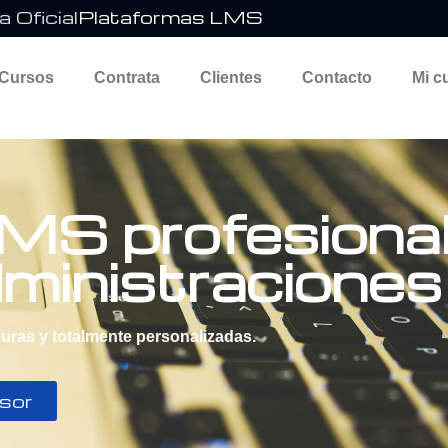
 Oficial
Plataformas LMS
 Cursos
Contrata
Clientes
Contacto
Mi c
MS profesional
ministraciones
uras y totalmente personalizadas.
esor