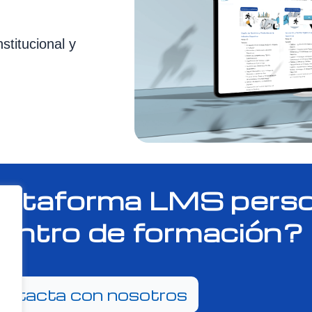
titucional y
lataforma LMS perso
centro de formación?
ontacta con nosotros