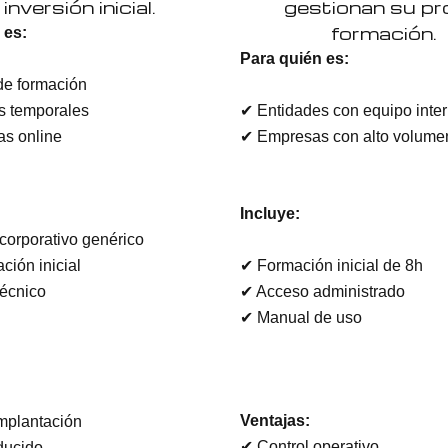
 inversión inicial.
gestionan su pr
formación.
 es:
Para quién es:
de formación
s temporales
✔ Entidades con equipo inte
s online
✔ Empresas con alto volume
Incluye:
corporativo genérico
ción inicial
✔ Formación inicial de 8h
técnico
✔ Acceso administrado
✔ Manual de uso
Ventajas:
mplantación
✔ Control operativo
ducido