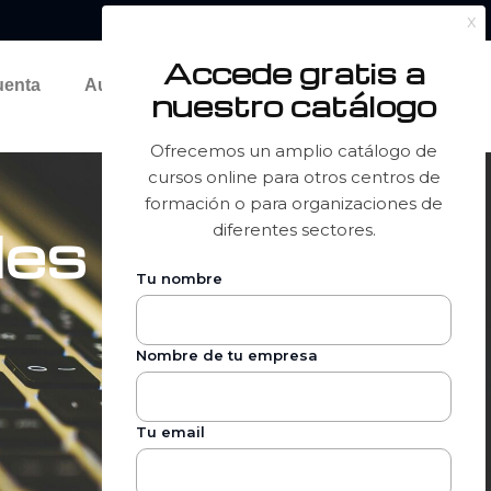
uenta
Aula Demo
es para