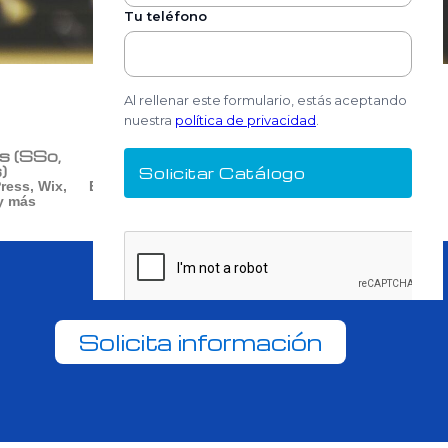
s (SSo,
Soporte experto y
)
acompañamiento continuo
ess, Wix,
Equipo multidisciplinar con más de 15
y más
años de experiencia en e-Learning
Solicita información